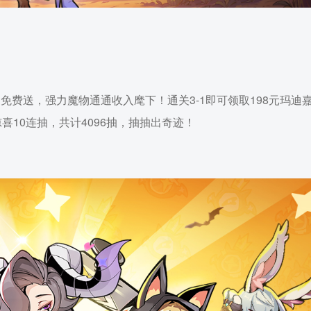
费送，强力魔物通通收入麾下！通关3-1即可领取198元玛迪
10连抽，共计4096抽，抽抽出奇迹！