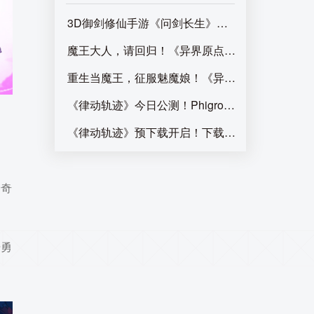
3D御剑修仙手游《问剑长生》正式上线，登顶APP 
魔王大人，请回归！《异界原点传说：史莱姆不哭
重生当魔王，征服魅魔娘！《异界原点传说：史莱
《律动轨迹》今日公测！Phigros团队全新作品终
《律动轨迹》预下载开启！下载即抽惊喜好礼！
种奇
开勇