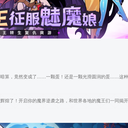
的暗算，竟然变成了……一颗蛋！还是一颗光滑圆润的蛋……这
城辉煌了！开启你的魔界逆袭之路，和世界各地的魔王们一同揭